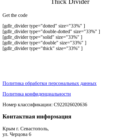
Thick Divider
Get the code
[gdlr_divider type="dotted" size="33%" ]
[gdlr_divider type="double-dotted" size="33%" ]
[gdlr_divider type="solid" size="33%" ]
[gdlr_divider type="double" size="33%" ]
[gdlr_divider type="thick" size="33%" ]
Политика обработки персональных данных
Политика конфиденциальности
Номер классификации: С922026020636
Контактная информация
Крым г. Севастополь,
ул. Черцова 6